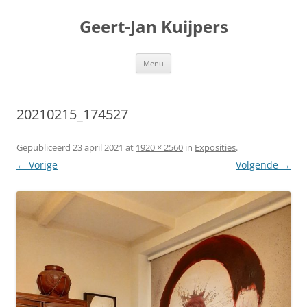
Geert-Jan Kuijpers
Ga
Menu
naar
de
inhoud
20210215_174527
Gepubliceerd
23 april 2021
at
1920 × 2560
in
Exposities
.
← Vorige
Volgende →