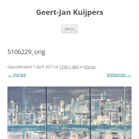
Geert-Jan Kuijpers
Ga
Menu
naar
de
inhoud
5106229_orig
Gepubliceerd
7 april 2017
at
1100 × 483
in
Home
.
← Vorige
Volgende →