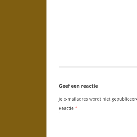
LANDSCHAPPEN
NAAKTEN EN
EROTIEK
KUNST IN
INTERIEUR
WATER
EXPOSITIES
Geef een reactie
Je e-mailadres wordt niet gepubliceer
Reactie
*