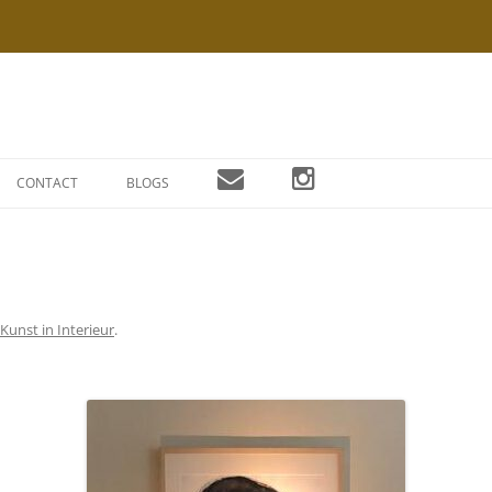
Ga
naar
CONTACT
BLOGS
de
inhoud
Kunst in Interieur
.