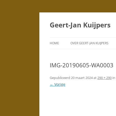
Geert-Jan Kuijpers
HOME
OVER GEERT-JAN KUIJPERS
PORTRETTEN
(TEKENINGEN)
IMG-20190605-WA0003
PORTRETTEN
(SCHILDERIJEN)
Gepubliceerd
20 maart 2024
at
290 × 290
in
← Vorige
DUBBELPORTRETTEN
STAD
SILHOUETTEN