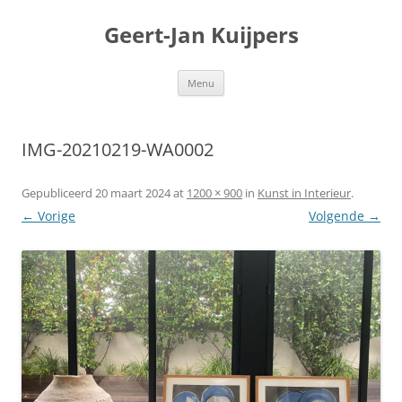
Geert-Jan Kuijpers
Ga
Menu
naar
de
inhoud
IMG-20210219-WA0002
Gepubliceerd
20 maart 2024
at
1200 × 900
in
Kunst in Interieur
.
← Vorige
Volgende →