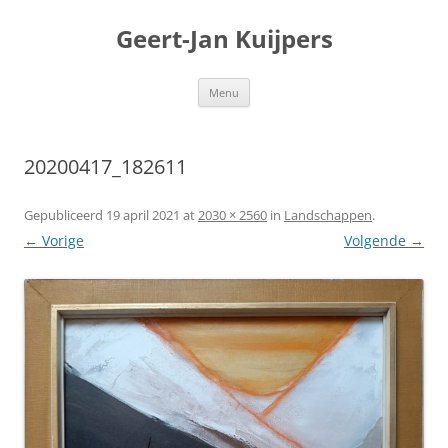
Geert-Jan Kuijpers
Ga
Menu
naar
de
inhoud
20200417_182611
Gepubliceerd
19 april 2021
at
2030 × 2560
in
Landschappen
.
← Vorige
Volgende →