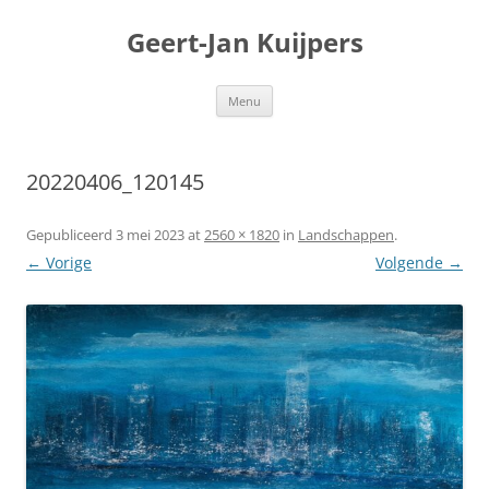
Geert-Jan Kuijpers
Ga
Menu
naar
de
inhoud
20220406_120145
Gepubliceerd
3 mei 2023
at
2560 × 1820
in
Landschappen
.
← Vorige
Volgende →