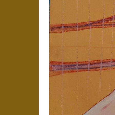
LANDSCHAPPEN
NAAKTEN EN
EROTIEK
KUNST IN
INTERIEUR
WATER
EXPOSITIES