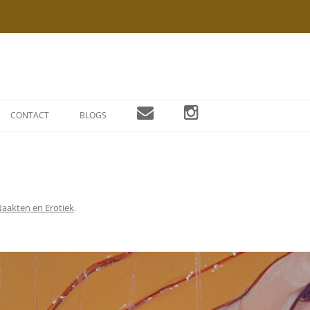
Ga
naar
CONTACT
BLOGS
de
inhoud
aakten en Erotiek
.