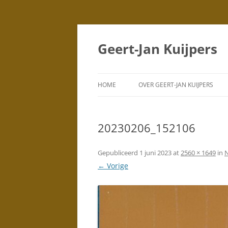
Geert-Jan Kuijpers
HOME
OVER GEERT-JAN KUIJPERS
PORTRETTEN
(TEKENINGEN)
20230206_152106
PORTRETTEN
(SCHILDERIJEN)
Gepubliceerd
1 juni 2023
at
2560 × 1649
in
N
← Vorige
DUBBELPORTRETTEN
STAD
SILHOUETTEN