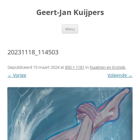
Geert-Jan Kuijpers
Ga
Menu
naar
de
inhoud
20231118_114503
Gepubliceerd
15 maart 2024
at
850 × 1181
in
Naakten en Erotiek
.
← Vorige
Volgende →