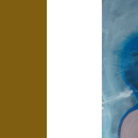
LANDSCHAPPEN
NAAKTEN EN
EROTIEK
KUNST IN
INTERIEUR
WATER
EXPOSITIES