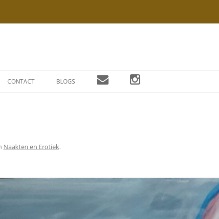
Ga
naar
CONTACT
BLOGS
de
inhoud
n
Naakten en Erotiek
.