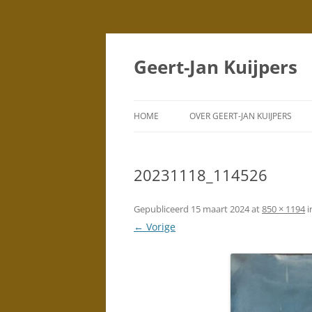
Geert-Jan Kuijpers
HOME
OVER GEERT-JAN KUIJPERS
PORTRETTEN
(TEKENINGEN)
20231118_114526
PORTRETTEN
(SCHILDERIJEN)
Gepubliceerd
15 maart 2024
at
850 × 1194
i
← Vorige
DUBBELPORTRETTEN
STAD
SILHOUETTEN