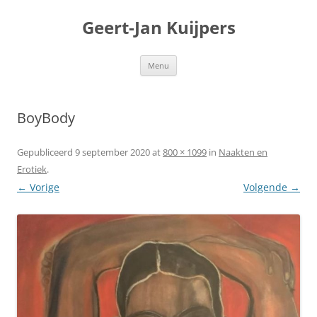
Geert-Jan Kuijpers
Ga
Menu
naar
de
inhoud
BoyBody
Gepubliceerd
9 september 2020
at
800 × 1099
in
Naakten en
Erotiek
.
← Vorige
Volgende →