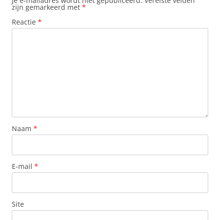
Je e-mailadres wordt niet gepubliceerd.
Vereiste velden
zijn gemarkeerd met
*
Reactie
*
Naam
*
E-mail
*
Site