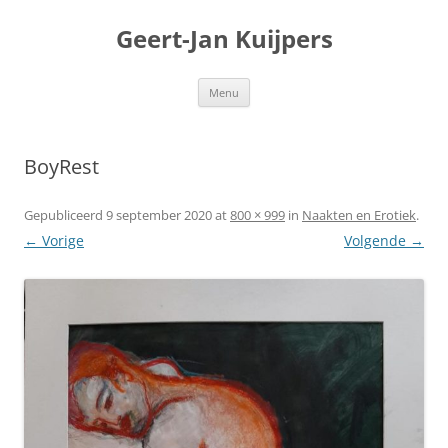
Geert-Jan Kuijpers
Ga
Menu
naar
de
inhoud
BoyRest
Gepubliceerd
9 september 2020
at
800 × 999
in
Naakten en Erotiek
.
← Vorige
Volgende →