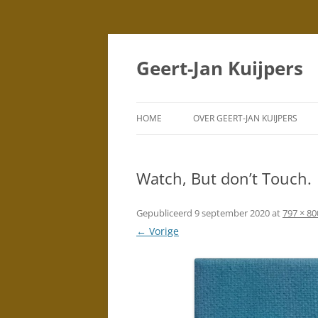
Geert-Jan Kuijpers
HOME
OVER GEERT-JAN KUIJPERS
PORTRETTEN
(TEKENINGEN)
Watch, But don’t Touch.
PORTRETTEN
(SCHILDERIJEN)
Gepubliceerd
9 september 2020
at
797 × 80
← Vorige
DUBBELPORTRETTEN
STAD
SILHOUETTEN