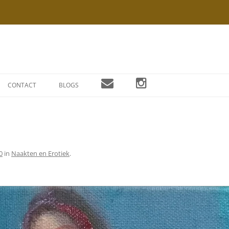
Ga
naar
CONTACT
BLOGS
de
inhoud
0
in
Naakten en Erotiek
.