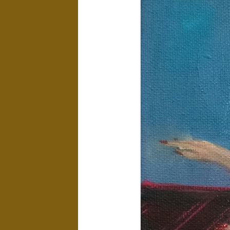
LANDSCHAPPEN
NAAKTEN EN
EROTIEK
KUNST IN
INTERIEUR
WATER
EXPOSITIES