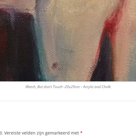
Watch, But don’t Touch -20x20cm – Acrylic and Chalk
d.
Vereiste velden zijn gemarkeerd met
*