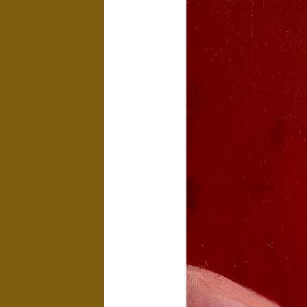
LANDSCHAPPEN
NAAKTEN EN
EROTIEK
KUNST IN
INTERIEUR
WATER
EXPOSITIES