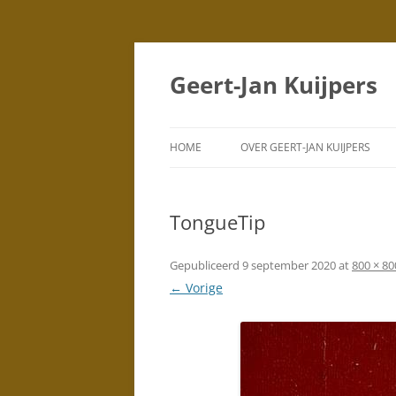
Geert-Jan Kuijpers
HOME
OVER GEERT-JAN KUIJPERS
PORTRETTEN
(TEKENINGEN)
TongueTip
PORTRETTEN
(SCHILDERIJEN)
Gepubliceerd
9 september 2020
at
800 × 80
← Vorige
DUBBELPORTRETTEN
STAD
SILHOUETTEN