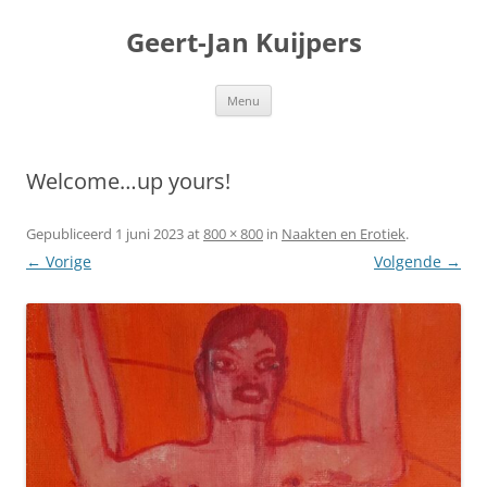
Geert-Jan Kuijpers
Ga
Menu
naar
de
inhoud
Welcome…up yours!
Gepubliceerd
1 juni 2023
at
800 × 800
in
Naakten en Erotiek
.
← Vorige
Volgende →