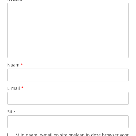
Naam
*
E-mail
*
Site
Mijn naam, e-mail en site opslaan in deze browser voor