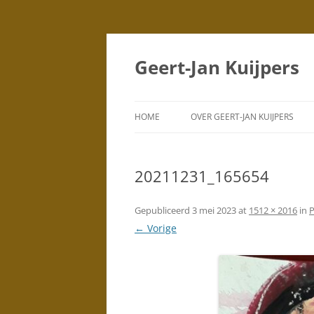
Geert-Jan Kuijpers
HOME
OVER GEERT-JAN KUIJPERS
PORTRETTEN
(TEKENINGEN)
20211231_165654
PORTRETTEN
(SCHILDERIJEN)
Gepubliceerd
3 mei 2023
at
1512 × 2016
in
P
← Vorige
DUBBELPORTRETTEN
STAD
SILHOUETTEN