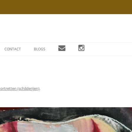
Ga
naar
CONTACT
BLOGS
de
inhoud
ortretten (schilderijen)
.