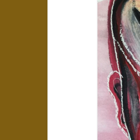
LANDSCHAPPEN
NAAKTEN EN
EROTIEK
KUNST IN
INTERIEUR
WATER
EXPOSITIES