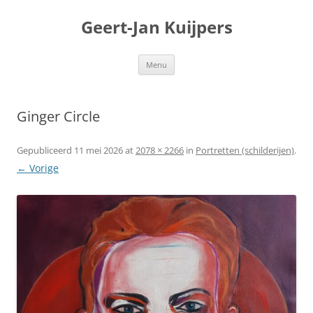
Geert-Jan Kuijpers
Ga
Menu
naar
de
inhoud
Ginger Circle
Gepubliceerd
11 mei 2026
at
2078 × 2266
in
Portretten (schilderijen)
.
← Vorige