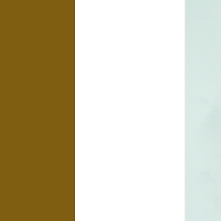
LANDSCHAPPEN
NAAKTEN EN
EROTIEK
KUNST IN
INTERIEUR
WATER
EXPOSITIES