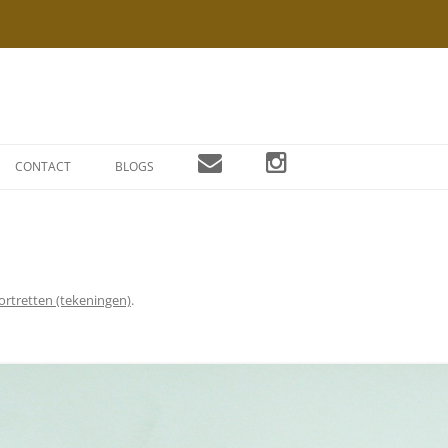
Ga
naar
CONTACT
BLOGS
de
inhoud
ortretten (tekeningen)
.