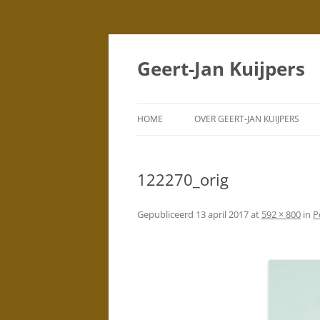
Geert-Jan Kuijpers
HOME
OVER GEERT-JAN KUIJPERS
PORTRETTEN
(TEKENINGEN)
122270_orig
PORTRETTEN
(SCHILDERIJEN)
Gepubliceerd
13 april 2017
at
592 × 800
in
P
DUBBELPORTRETTEN
STAD
SILHOUETTEN