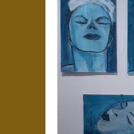
LANDSCHAPPEN
NAAKTEN EN
EROTIEK
KUNST IN
INTERIEUR
WATER
EXPOSITIES