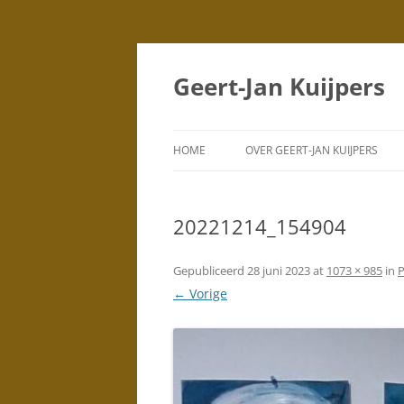
Geert-Jan Kuijpers
HOME
OVER GEERT-JAN KUIJPERS
PORTRETTEN
(TEKENINGEN)
20221214_154904
PORTRETTEN
(SCHILDERIJEN)
Gepubliceerd
28 juni 2023
at
1073 × 985
in
P
← Vorige
DUBBELPORTRETTEN
STAD
SILHOUETTEN