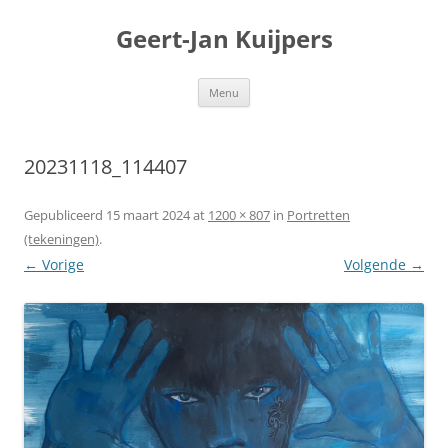
Geert-Jan Kuijpers
Ga
Menu
naar
de
inhoud
20231118_114407
Gepubliceerd
15 maart 2024
at
1200 × 807
in
Portretten
(tekeningen)
.
← Vorige
Volgende →