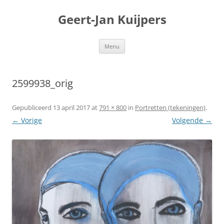
Geert-Jan Kuijpers
Ga
Menu
naar
de
inhoud
2599938_orig
Gepubliceerd
13 april 2017
at
791 × 800
in
Portretten (tekeningen)
.
← Vorige
Volgende →