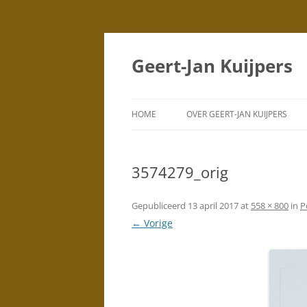
Geert-Jan Kuijpers
HOME
OVER GEERT-JAN KUIJPERS
PORTRETTEN
(TEKENINGEN)
3574279_orig
PORTRETTEN
(SCHILDERIJEN)
Gepubliceerd
13 april 2017
at
558 × 800
in
P
← Vorige
DUBBELPORTRETTEN
STAD
SILHOUETTEN