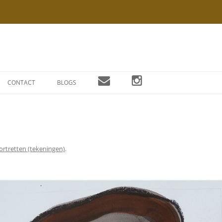
Ga
naar
CONTACT
BLOGS
de
inhoud
ortretten (tekeningen)
.