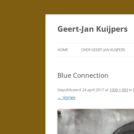
Geert-Jan Kuijpers
HOME
OVER GEERT-JAN KUIJPERS
PORTRETTEN
(TEKENINGEN)
Blue Connection
PORTRETTEN
(SCHILDERIJEN)
Gepubliceerd
24 april 2017
at
1000 × 993
in
← Vorige
DUBBELPORTRETTEN
STAD
SILHOUETTEN