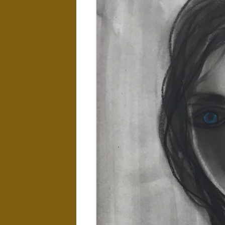
LANDSCHAPPEN
NAAKTEN EN
EROTIEK
KUNST IN
INTERIEUR
WATER
EXPOSITIES