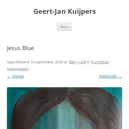
Geert-Jan Kuijpers
Ga
Menu
naar
de
inhoud
Jesus Blue
Gepubliceerd
10 september 2020
at
788 × 1200
in
Portretten
(tekeningen)
.
← Vorige
Volgende →