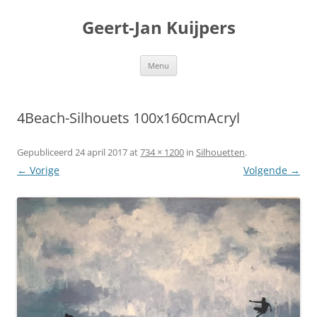
Geert-Jan Kuijpers
Ga
Menu
naar
de
inhoud
4Beach-Silhouets 100x160cmAcryl
Gepubliceerd
24 april 2017
at
734 × 1200
in
Silhouetten
.
← Vorige
Volgende →