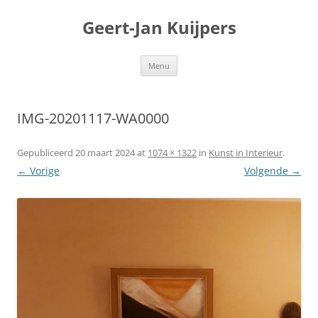
Geert-Jan Kuijpers
Ga
Menu
naar
de
inhoud
IMG-20201117-WA0000
Gepubliceerd
20 maart 2024
at
1074 × 1322
in
Kunst in Interieur
.
← Vorige
Volgende →